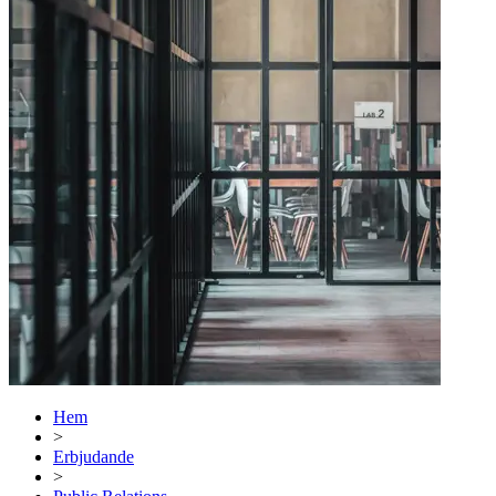
Hem
>
Erbjudande
>