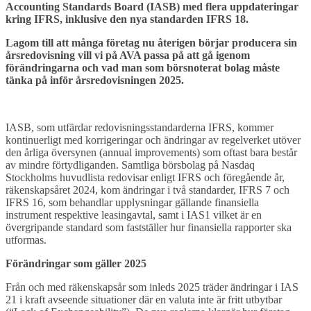
Accounting Standards Board (IASB) med flera uppdateringar
kring IFRS, inklusive den nya standarden IFRS 18.
Lagom till att många företag nu återigen börjar producera sin
årsredovisning vill vi på AVA passa på att gå igenom
förändringarna och vad man som börsnoterat bolag måste
tänka på inför årsredovisningen 2025.
IASB, som utfärdar redovisningsstandarderna IFRS, kommer
kontinuerligt med korrigeringar och ändringar av regelverket utöver
den årliga översynen (annual improvements) som oftast bara består
av mindre förtydliganden. Samtliga börsbolag på Nasdaq
Stockholms huvudlista redovisar enligt IFRS och föregående år,
räkenskapsåret 2024, kom ändringar i två standarder, IFRS 7 och
IFRS 16, som behandlar upplysningar gällande finansiella
instrument respektive leasingavtal, samt i IAS1 vilket är en
övergripande standard som fastställer hur finansiella rapporter ska
utformas.
Förändringar som gäller 2025
Från och med räkenskapsår som inleds 2025 träder ändringar i IAS
21 i kraft avseende situationer där en valuta inte är fritt utbytbar