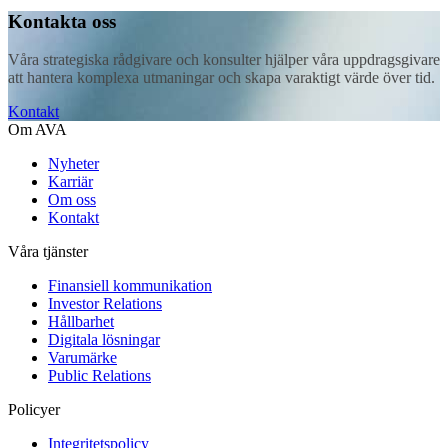
Kontakta oss
Våra strategiska rådgivare och konsulter hjälper våra uppdragsgivare
att hantera komplexa utmaningar och skapa varaktigt värde över tid.
Kontakt
Om AVA
Nyheter
Karriär
Om oss
Kontakt
Våra tjänster
Finansiell kommunikation
Investor Relations
Hållbarhet
Digitala lösningar
Varumärke
Public Relations
Policyer
Integritetspolicy