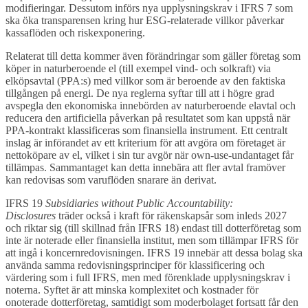
modifieringar. Dessutom införs nya upplysningskrav i IFRS 7 som
ska öka transparensen kring hur ESG-relaterade villkor påverkar
kassaflöden och riskexponering.
Relaterat till detta kommer även förändringar som gäller företag som
köper in naturberoende el (till exempel vind- och solkraft) via
elköpsavtal (PPA:s) med villkor som är beroende av den faktiska
tillgången på energi. De nya reglerna syftar till att i högre grad
avspegla den ekonomiska innebörden av naturberoende elavtal och
reducera den artificiella påverkan på resultatet som kan uppstå när
PPA-kontrakt klassificeras som finansiella instrument. Ett centralt
inslag är införandet av ett kriterium för att avgöra om företaget är
nettoköpare av el, vilket i sin tur avgör när own-use-undantaget får
tillämpas. Sammantaget kan detta innebära att fler avtal framöver
kan redovisas som varuflöden snarare än derivat.
IFRS 19
Subsidiaries without Public Accountability:
Disclosures
träder också i kraft för räkenskapsår som inleds 2027
och riktar sig (till skillnad från IFRS 18) endast till dotterföretag som
inte är noterade eller finansiella institut, men som tillämpar IFRS för
att ingå i koncernredovisningen. IFRS 19 innebär att dessa bolag ska
använda samma redovisningsprinciper för klassificering och
värdering som i full IFRS, men med förenklade upplysningskrav i
noterna. Syftet är att minska komplexitet och kostnader för
onoterade dotterföretag, samtidigt som moderbolaget fortsatt får den