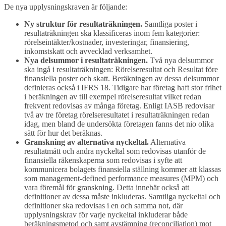
De nya upplysningskraven är följande:
Ny struktur för resultaträkningen.
Samtliga poster i
resultaträkningen ska klassificeras inom fem kategorier:
rörelseintäkter/kostnader, investeringar, finansiering,
inkomstskatt och avvecklad verksamhet.
Nya delsummor i resultaträkningen.
Två nya delsummor
ska ingå i resultaträkningen: Rörelseresultat och Resultat före
finansiella poster och skatt. Beräkningen av dessa delsummor
definieras också i IFRS 18. Tidigare har företag haft stor frihet
i beräkningen av till exempel rörelseresultat vilket redan
frekvent redovisas av många företag. Enligt IASB redovisar
två av tre företag rörelseresultatet i resultaträkningen redan
idag, men bland de undersökta företagen fanns det nio olika
sätt för hur det beräknas.
Granskning av alternativa nyckeltal.
Alternativa
resultatmått och andra nyckeltal som redovisas utanför de
finansiella räkenskaperna som redovisas i syfte att
kommunicera bolagets finansiella ställning kommer att klassas
som management-defined performance measures (MPM) och
vara föremål för granskning. Detta innebär också att
definitioner av dessa måste inkluderas. Samtliga nyckeltal och
definitioner ska redovisas i en och samma not, där
upplysningskrav för varje nyckeltal inkluderar både
beräkningsmetod och samt avstämning (reconciliation) mot