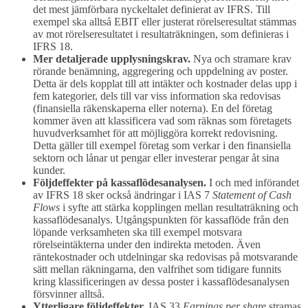
det mest jämförbara nyckeltalet definierat av IFRS. Till
exempel ska alltså EBIT eller justerat rörelseresultat stämmas
av mot rörelseresultatet i resultaträkningen, som definieras i
IFRS 18.
Mer detaljerade upplysningskrav.
Nya och stramare krav
rörande benämning, aggregering och uppdelning av poster.
Detta är dels kopplat till att intäkter och kostnader delas upp i
fem kategorier, dels till var viss information ska redovisas
(finansiella räkenskaperna eller noterna). En del företag
kommer även att klassificera vad som räknas som företagets
huvudverksamhet för att möjliggöra korrekt redovisning.
Detta gäller till exempel företag som verkar i den finansiella
sektorn och lånar ut pengar eller investerar pengar åt sina
kunder.
Följdeffekter på kassaflödesanalysen.
I och med införandet
av IFRS 18 sker också ändringar i IAS 7
Statement of Cash
Flows
i syfte att stärka kopplingen mellan resultaträkning och
kassaflödesanalys. Utgångspunkten för kassaflöde från den
löpande verksamheten ska till exempel motsvara
rörelseintäkterna under den indirekta metoden. Även
räntekostnader och utdelningar ska redovisas på motsvarande
sätt mellan räkningarna, den valfrihet som tidigare funnits
kring klassificeringen av dessa poster i kassaflödesanalysen
försvinner alltså.
Ytterligare följdeffekter.
IAS 33
Earnings per share
stramas