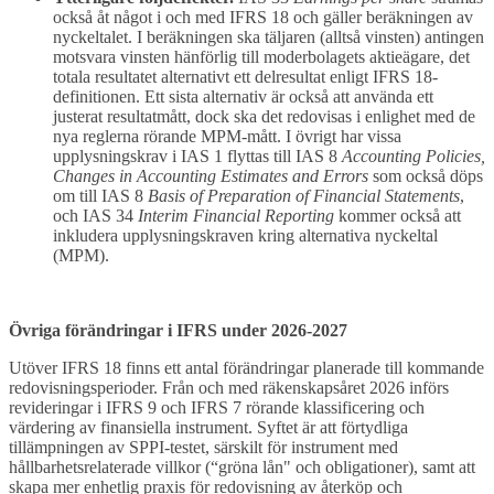
också åt något i och med IFRS 18 och gäller beräkningen av
nyckeltalet. I beräkningen ska täljaren (alltså vinsten) antingen
motsvara vinsten hänförlig till moderbolagets aktieägare, det
totala resultatet alternativt ett delresultat enligt IFRS 18-
definitionen. Ett sista alternativ är också att använda ett
justerat resultatmått, dock ska det redovisas i enlighet med de
nya reglerna rörande MPM-mått. I övrigt har vissa
upplysningskrav i IAS 1 flyttas till IAS 8
Accounting Policies,
Changes in Accounting Estimates and Errors
som också döps
om till IAS 8
Basis of Preparation of Financial Statements
,
och IAS 34
Interim Financial Reporting
kommer också att
inkludera upplysningskraven kring alternativa nyckeltal
(MPM).
Övriga förändringar i IFRS under 2026-2027
Utöver IFRS 18 finns ett antal förändringar planerade till kommande
redovisningsperioder. Från och med räkenskapsåret 2026 införs
revideringar i IFRS 9 och IFRS 7 rörande klassificering och
värdering av finansiella instrument. Syftet är att förtydliga
tillämpningen av SPPI-testet, särskilt för instrument med
hållbarhetsrelaterade villkor (“gröna lån" och obligationer), samt att
skapa mer enhetlig praxis för redovisning av återköp och