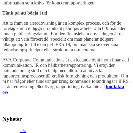
information som krävs för koncernrapporteringen.
Tänk på att börja i tid
Att ta fram en årsredovisning är en komplex process, och för de
företag som vill ligga i framkant påbörjas arbetet ofta 6-9 månader
innan publiceringsdatum. För den finansiella redovisningen är det
viktigt att vara förberedd, speciellt om man planerar tidigare
tillämpning för till exempel IFRS 18, om man ska se över sina
redovisningsprinciper eller strukturera om noterna.
AVA Corporate Communications är en ledande byrå inom finansiell
kommunikation, IR och hållbarhetsrapportering. Vi erbjuder
noterade bolag stöd och hjälp med allt från att utveckla
rapporteringsprocesser till grafisk formgivning och produktion. Om
ni har frågor eller funderingar kring kommande förändringar i IFRS,
er årsredovisning eller övrig rapportering, tveka inte att
kontakta
oss
.
Nyheter